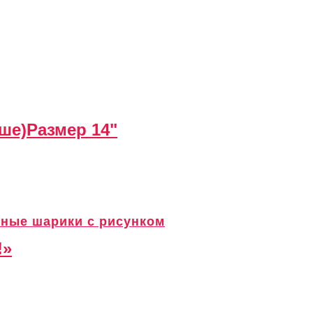
ше)
Размер 14"
сные шарики с рисунком
!»