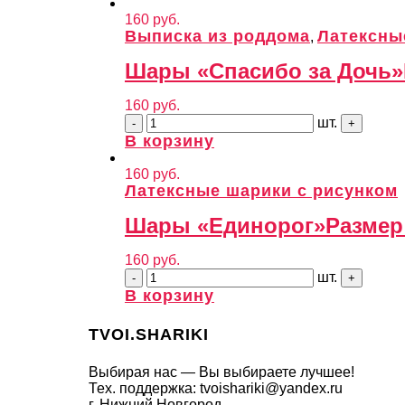
160
руб.
Выписка из роддома
Латексны
,
Шары «Спасибо за Дочь»
160
руб.
шт.
В корзину
160
руб.
Латексные шарики с рисунком
Шары «Единорог»
Размер
160
руб.
шт.
В корзину
TVOI.SHARIKI
Выбирая нас — Вы выбираете лучшее!
Тех. поддержка: tvoishariki@yandex.ru
г. Нижний Новгород