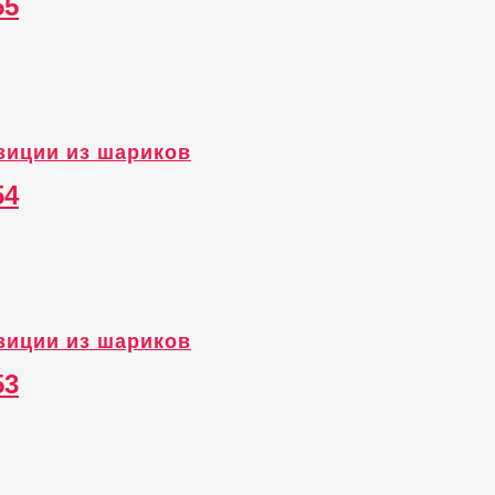
55
зиции из шариков
54
зиции из шариков
53