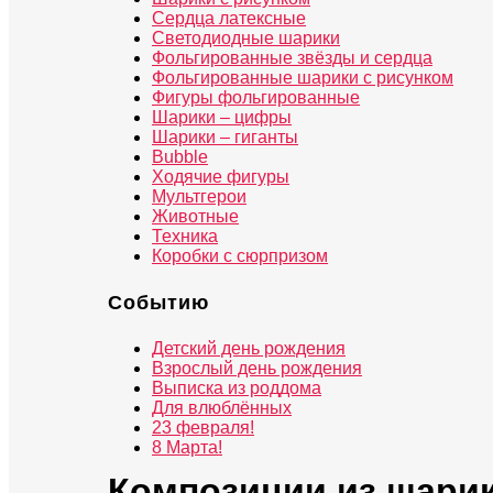
Сердца латексные
Светодиодные шарики
Фольгированные звёзды и сердца
Фольгированные шарики с рисунком
Фигуры фольгированные
Шарики – цифры
Шарики – гиганты
Bubble
Ходячие фигуры
Мультгерои
Животные
Техника
Коробки с сюрпризом
Событию
Детский день рождения
Взрослый день рождения
Выписка из роддома
Для влюблённых
23 февраля!
8 Марта!
Композиции из шари