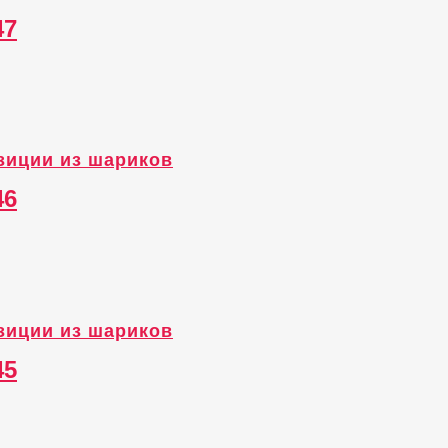
47
зиции из шариков
46
зиции из шариков
45