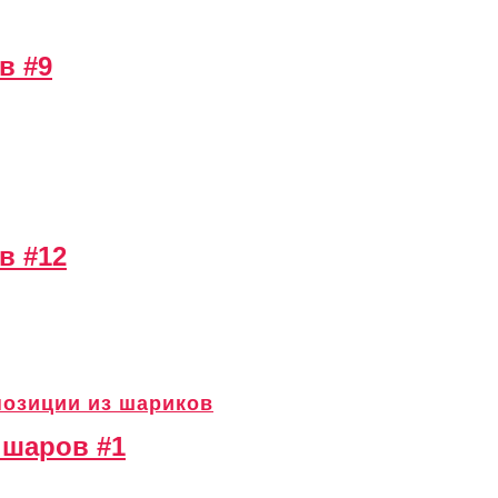
в #9
в #12
озиции из шариков
 шаров #1